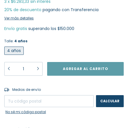
3
x
$6.283,33
sin interés
20% de descuento
pagando con Transferencia
Ver más detalles
Envío gratis
superando los
$150.000
Talle:
4 años
4 años
CAMBIAR CP
Entregas para el CP:
Medios de envío
CALCULAR
No sé mi código postal