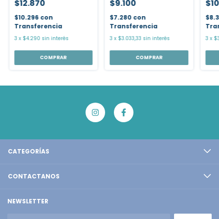
$12.870
$9.100
$10
$10.296
con
$7.280
con
$8.
Transferencia
Transferencia
Tra
3
x
$4.290
sin interés
3
x
$3.033,33
sin interés
3
x
$3
COMPRAR
COMPRAR
CATEGORÍAS
CONTACTANOS
NEWSLETTER