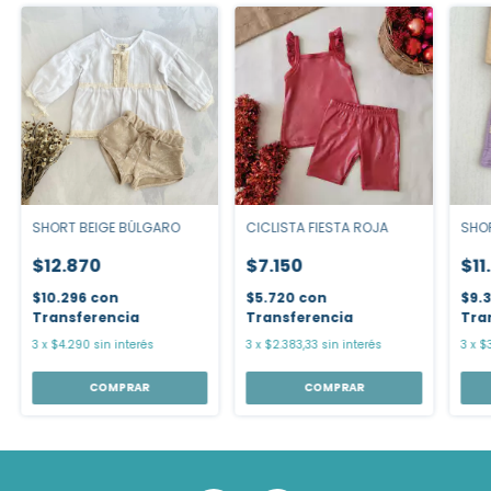
SHORT BEIGE BÚLGARO
CICLISTA FIESTA ROJA
SHOR
$12.870
$7.150
$11
$10.296
con
$5.720
con
$9.
Transferencia
Transferencia
Tra
3
x
$4.290
sin interés
3
x
$2.383,33
sin interés
3
x
$
COMPRAR
COMPRAR