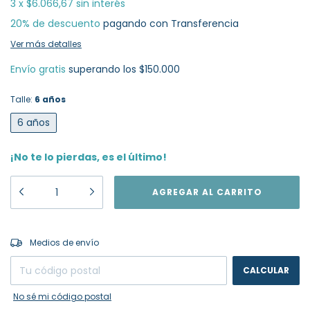
3
x
$6.066,67
sin interés
20% de descuento
pagando con Transferencia
Ver más detalles
Envío gratis
superando los
$150.000
Talle:
6 años
6 años
¡No te lo pierdas, es el último!
CAMBIAR CP
Entregas para el CP:
Medios de envío
CALCULAR
No sé mi código postal