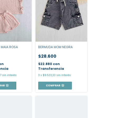
 MAIA ROSA
BERMUDA MOM NEGRA
0
$28.600
on
$22.880
con
encia
Transferencia
7
sin interés
3
x
$9.533,33
sin interés
RAR
COMPRAR