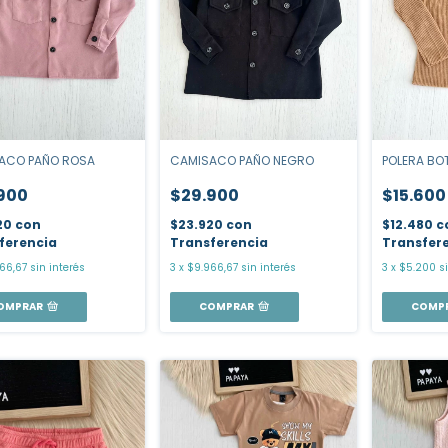
CAMISACO PAÑO NEGRO
POLERA BO
ACO PAÑO ROSA
$29.900
$15.600
900
$23.920
con
$12.480
c
20
con
Transferencia
Transfer
ferencia
3
x
$9.966,67
sin interés
3
x
$5.200
s
66,67
sin interés
COMPRAR
COMP
OMPRAR