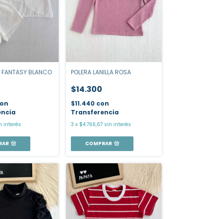
POLERA LANILLA ROSA
 FANTASY BLANCO
$14.300
$11.440
con
on
Transferencia
encia
3
x
$4.766,67
sin interés
n interés
COMPRAR
RAR