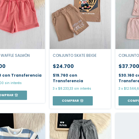
CONJUNTO SKATE BEIGE
CONJUNTO
 WAFFLE SALMÓN
$24.700
$37.70
700
$19.760
con
$30.160
c
0
con
Transferencia
Transferencia
Transfer
00
sin interés
3
x
$8.233,33
sin interés
3
x
$12.566,6
OMPRAR
COMPRAR
COMP