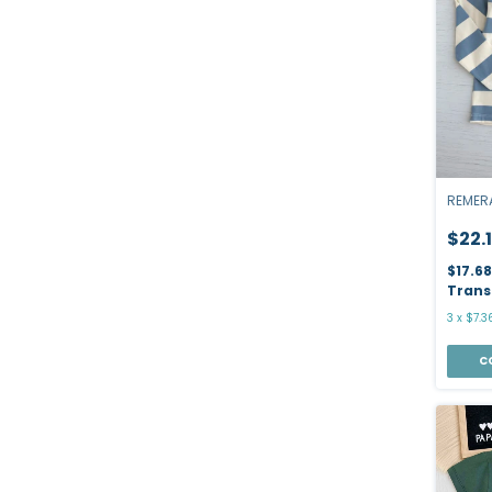
REMER
$22.
$17.6
Trans
3
x
$7.3
C