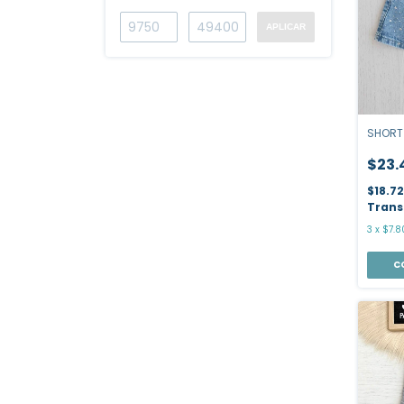
APLICAR
SHORT 
$23.
$18.7
Trans
3
x
$7.8
C