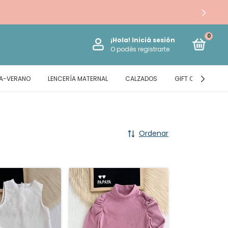
0
¡Hola!
Iniciá sesión
O podés registrarte
RA-VERANO
LENCERÍA MATERNAL
CALZADOS
GIFT CARD
Ordenar