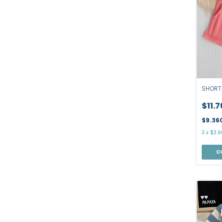
SHORT
$11.
$9.36
3
x
$3.9
C