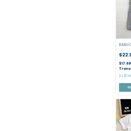
BABUC
$22.
$17.6
Trans
3
x
$7.3
C