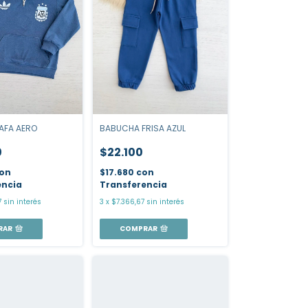
AFA AERO
BABUCHA FRISA AZUL
0
$22.100
on
$17.680
con
encia
Transferencia
7
sin interés
3
x
$7.366,67
sin interés
RAR
COMPRAR