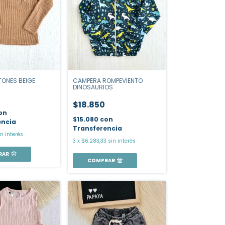
TONES BEIGE
CAMPERA ROMPEVIENTO
DINOSAURIOS
$18.850
on
$15.080
con
encia
Transferencia
in interés
3
x
$6.283,33
sin interés
RAR
COMPRAR