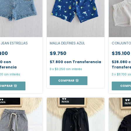
MALLA DELFINES AZUL
JEAN ESTRELLAS
CONJUNTO
$9.750
400
$35.100
$7.800
con
Transferencia
20
con
$28.080
c
ferencia
Transfer
3
x
$3.250
sin interés
00
sin interés
3
x
$11.700
si
COMPRAR
OMPRAR
COMP