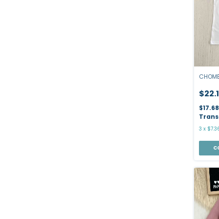
CHOMB
$22.
$17.6
Trans
3
x
$7.3
C