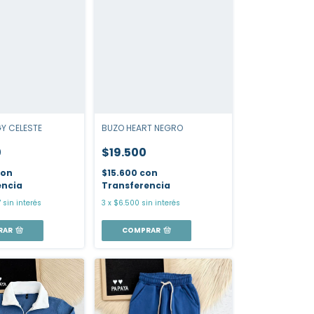
Y CELESTE
BUZO HEART NEGRO
0
$19.500
con
$15.600
con
encia
Transferencia
7
sin interés
3
x
$6.500
sin interés
RAR
COMPRAR