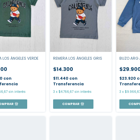
REMERA LOS ÁNGELES GRIS
 LOS ÁNGELES VERDE
BUZO ARG 
$14.300
300
$29.90
$11.440
con
40
con
$23.920
c
Transferencia
ferencia
Transfer
3
x
$4.766,67
sin interés
66,67
sin interés
3
x
$9.966,6
COMPRAR
OMPRAR
COMP