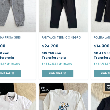
POLERA LAN
PANTALÓN TÉRMICO NEGRO
HA FRISA GRIS
$14.300
$24.700
100
$11.440
c
$19.760
con
80
con
Transfer
Transferencia
ferencia
3
x
$4.766,67
3
x
$8.233,33
sin interés
66,67
sin interés
COMP
COMPRAR
OMPRAR