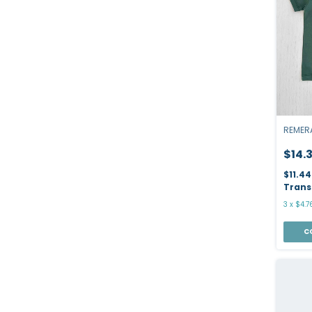
REMERA
$14.
$11.4
Trans
3
x
$4.7
C