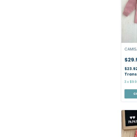
CAMIS
$29.
$23.9
Trans
3
x
$9.9
C