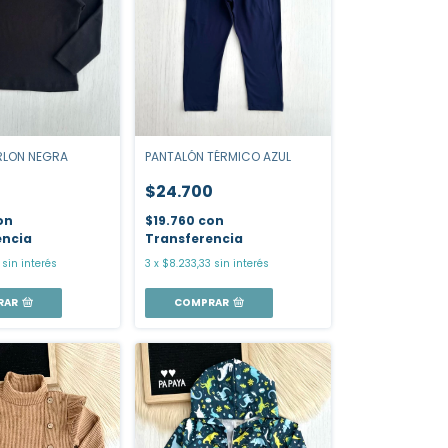
RLON NEGRA
PANTALÓN TÉRMICO AZUL
$24.700
on
$19.760
con
encia
Transferencia
sin interés
3
x
$8.233,33
sin interés
RAR
COMPRAR