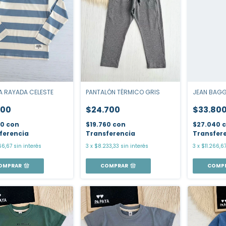
PANTALÓN TÉRMICO GRIS
JEAN BAGG
A RAYADA CELESTE
$24.700
$33.80
100
$19.760
con
$27.040
80
con
Transferencia
Transfer
ferencia
3
x
$8.233,33
sin interés
3
x
$11.266,6
66,67
sin interés
COMPRAR
COMP
OMPRAR