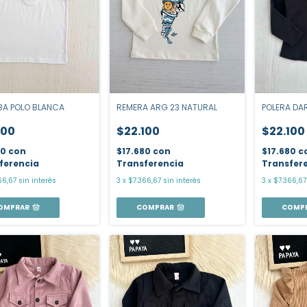
A POLO BLANCA
REMERA ARG 23 NATURAL
POLERA DA
100
$22.100
$22.100
80
con
$17.680
con
$17.680
c
ferencia
Transferencia
Transfer
66,67
sin interés
3
x
$7.366,67
sin interés
3
x
$7.366,67
OMPRAR
COMPRAR
COMP