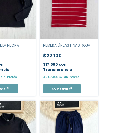
ILLA NEGRA
REMERA LÍNEAS FINAS ROJA
$22.100
on
$17.680
con
encia
Transferencia
sin interés
3
x
$7.366,67
sin interés
RAR
COMPRAR