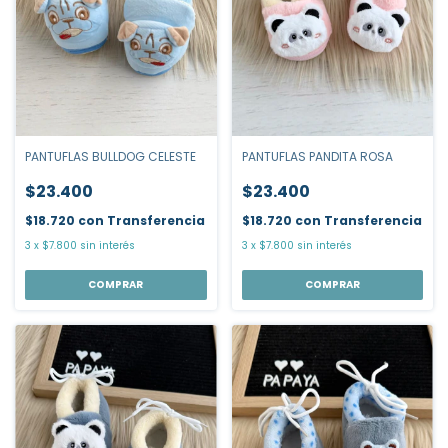
PANTUFLAS PANDITA ROSA
PANTUFLAS BULLDOG CELESTE
$23.400
$23.400
$18.720
con
Transferencia
$18.720
con
Transferencia
3
x
$7.800
sin interés
3
x
$7.800
sin interés
COMPRAR
COMPRAR