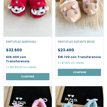
PANTUFLAS ELEFANTE BEIGE
PANTUFLAS MARSHALL
$23.400
$32.500
$18.720
con
Transferencia
$26.000
con
Transferencia
3
x
$7.800
sin interés
3
x
$10.833,33
sin interés
COMPRAR
COMPRAR