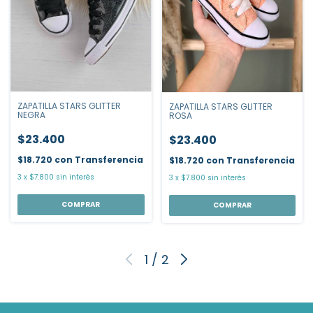
ZAPATILLA STARS GLITTER
ZAPATILLA STARS GLITTER
NEGRA
ROSA
$23.400
$23.400
$18.720
con
Transferencia
$18.720
con
Transferencia
3
x
$7.800
sin interés
3
x
$7.800
sin interés
COMPRAR
COMPRAR
1
/
2