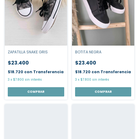
ZAPATILLA SNAKE GRIS
BOTITA NEGRA
$23.400
$23.400
$18.720
con
Transferencia
$18.720
con
Transferencia
3
x
$7.800
sin interés
3
x
$7.800
sin interés
COMPRAR
COMPRAR