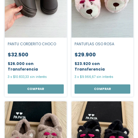
PANTUFLAS OSO ROSA
PANTU CORDERITO CHOCO
$29.900
$32.500
$23.920
con
$26.000
con
Transferencia
Transferencia
3
x
$9.966,67
sin interés
3
x
$10.833,33
sin interés
COMPRAR
COMPRAR