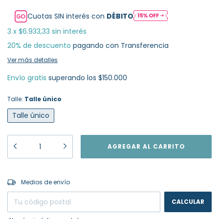
Cuotas SIN interés con
DÉBITO
3
x
$6.933,33
sin interés
20% de descuento
pagando con Transferencia
Ver más detalles
Envío gratis
superando los
$150.000
Talle:
Talle único
Talle único
CAMBIAR CP
Entregas para el CP:
Medios de envío
CALCULAR