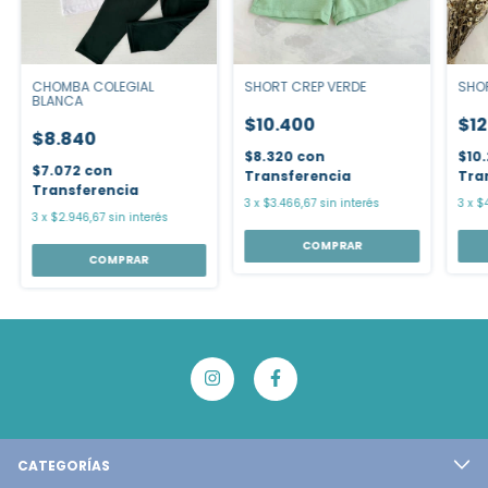
CHOMBA COLEGIAL
SHORT CREP VERDE
SHO
BLANCA
$10.400
$12
$8.840
$8.320
con
$10
$7.072
con
Transferencia
Tra
Transferencia
3
x
$3.466,67
sin interés
3
x
$
3
x
$2.946,67
sin interés
COMPRAR
COMPRAR
CATEGORÍAS