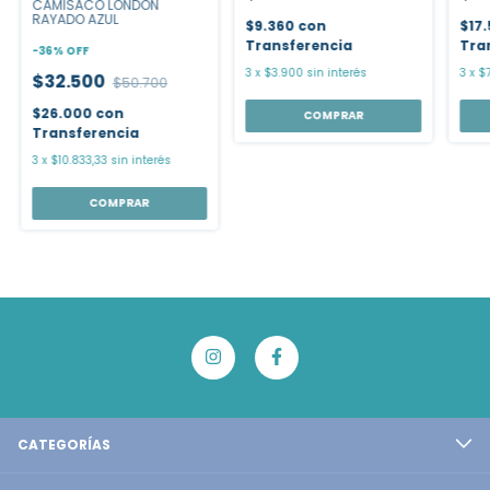
CAMISACO LONDON
RAYADO AZUL
$17
$9.360
con
Tra
Transferencia
-
36
%
OFF
3
x
$7
3
x
$3.900
sin interés
$32.500
$50.700
$26.000
con
COMPRAR
Transferencia
3
x
$10.833,33
sin interés
COMPRAR
CATEGORÍAS