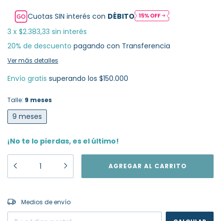
Cuotas SIN interés con
DÉBITO
3
x
$2.383,33
sin interés
20% de descuento
pagando con Transferencia
Ver más detalles
Envío gratis
superando los
$150.000
Talle:
9 meses
9 meses
¡No te lo pierdas, es el último!
CAMBIAR CP
Entregas para el CP:
Medios de envío